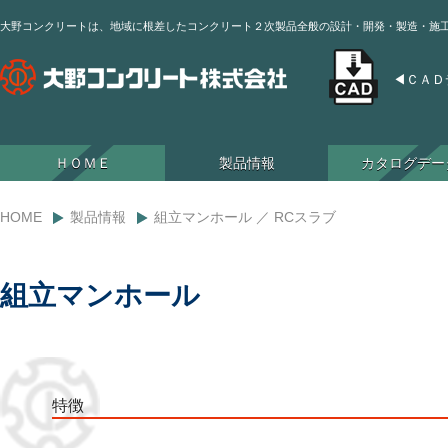
大野コンクリートは、地域に根差したコンクリート２次製品全般の設計・開発・製造・施
◀︎ＣＡ
ＨＯＭＥ
製品情報
カタログデー
・ボックスカルバート
・Ｌ型擁壁
・側溝類／桝類
・積ブロック/張ブロック
・マンホール/RCスラブ
・その他
HOME
製品情報
組立マンホール ／ RCスラブ
組立マンホール
特徴