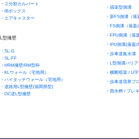
・２分割カルパート
・函渠型側溝
・IBボックス
・新FS側溝（落
・エアキャスター
・FS側溝（落蓋
・FPU側溝（落
L型擁壁
・IPU側溝(落蓋式
・SL-G
・歩車道集水溝
・SL-FF
・L型側溝バリア
・HRM擁壁/RM型枠
・KLウォール（宅地用）
・横断暗渠 / U
・ハイタッチウォール（宅地用）
・歩車道境界ブ
・道路用L型擁壁(福岡県型)
・雨水桝 / プ
・OC逆L型擁壁