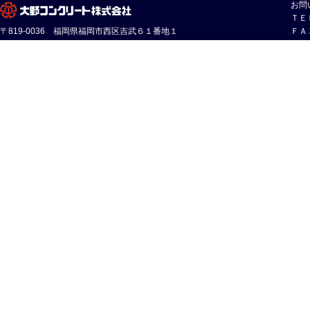
お問
ＴＥ
〒819-0036 福岡県福岡市西区吉武６１番地１
ＦＡ